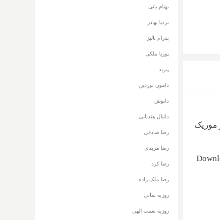
بهنام بانی
بردیا بهادر
پدرام پالیز
پوریا ملکی
پیربد
دامون نوردین
دانوش
دانیال هندیانی
+ متن بزودی از موزیک
رضا صادقی
رضا مریدی
Downlo
رضا کرد
رضا ملک زاده
روزبه بمانی
روزبه نعمت الهی