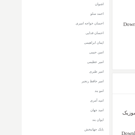
اشوان
احمد سلو
Down
احسان خواجه امیری
احسان فدایی
ایمان ابراهیمی
امین حبیبی
امیر عظیمی
امیر طبری
امیر حافظ رنجبر
امو بند
امید آمری
امید جهان
ز رسانه موزیک
ایوان بند
بابک جهانبخش
Downl