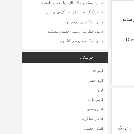
دانلود ریمیکس آهنگ طاق ثریا محسن چاوشی
دانلود آهنگ محمد علیزاده برگردی ای کاش
ترانه از رسانه
دانلود آهنگ رامین کرمی مهیا
دانلود آهنگ امین رستمی چشمای مشکیت
Dow
دانلود آهنگ نعیم روشان گنگ و رد
خوانندگان
آرش AP
آرون افشار
آرن
آرمین زارعی
امین رستمی
اشکان کمانگری
یت ۳۲۰ و ۱۲۸ + متن از موزیک
اشکان خطیبی