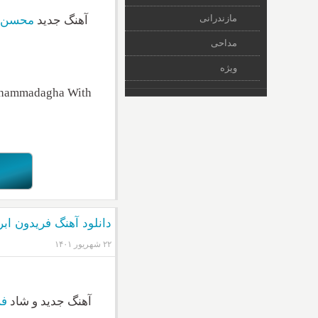
مازندرانی
آهنگ جدید
محسن م
مداحی
ویژه
ohammadagha With
دانلود آهنگ فریدون ابر
۲۲ شهریور ۱۴۰۱
آهنگ جدید و شاد
فر