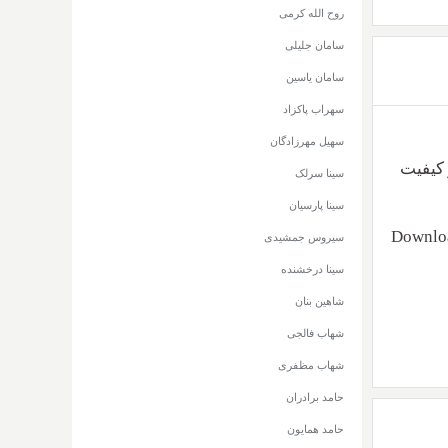
روح الله کرمی
سامان جلیلی
سامان یاسین
سهراب پاکزاد
سهیل مهرزادگان
 کیفیت
سینا سرلک
سینا پارسیان
Downloa
سیروس جمشیدی
سینا درخشنده
شاهین بنان
شهاب فالجی
شهاب مظفری
حامد برادران
حامد همایون