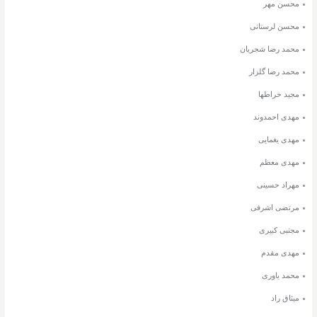
محسن مهر
محسن لرستانی
محمد رضا شجریان
محمد رضا گلزار
مجید خراطها
مهدی احمدوند
مهدی یغمایی
مهدی معظم
مهراد حسینی
مرتضی اشرفی
مجتبی کبیری
مهدی مقدم
محمد یاوری
میثاق راد