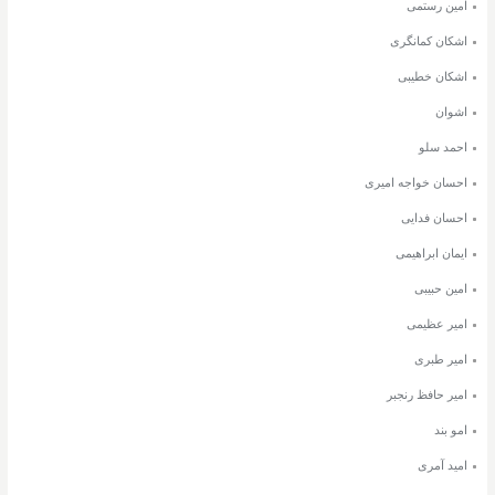
امین رستمی
اشکان کمانگری
اشکان خطیبی
اشوان
احمد سلو
احسان خواجه امیری
احسان فدایی
ایمان ابراهیمی
امین حبیبی
امیر عظیمی
امیر طبری
امیر حافظ رنجبر
امو بند
امید آمری