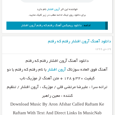
خواننده این اثر
آرون افشار
نام دارد
برای دانلود روی لینک ادامه مطلب در زیر کلیک نمایید.
ادامه :
دانلود ریمیکس آهنگ رفتم که رفتم آرون افشار
دانلود آهنگ آرون افشار رفتم که رفتم
۲۹ دی ۱۳۹۹
دانلود آهنگ آرون افشار رفتم که رفتم
آهنگ فوق العاده سوزناک
آرون افشار
با نام رفتم که رفتم با دو
کیفیت ۳۲۰ و ۱۲۸ + متن آهنگ از موزیک ناب
ترانه سرا : علیرضا مرتضی قلی / موزیک : آرون افشار / تنظیم
کننده : معین راهبر
Download Music By Aron Afshar Called Raftam Ke
Raftam With Text And Direct Links In MusicNab