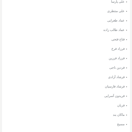
علی پارسا
علی منتظری
عماد طغرایی
عماد طالب زاده
فتاح فتحی
فرزاد فرخ
فرزاد فرزین
فردین ناجی
فرشاد آزادی
فرشاد فارسیان
فریدون آسرایی
فریان
ماکان بند
مسیح