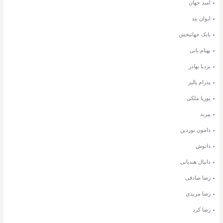
امید جهان
ایوان بند
بابک جهانبخش
بهنام بانی
بردیا بهادر
پدرام پالیز
پوریا ملکی
پیربد
دامون نوردین
دانوش
دانیال هندیانی
رضا صادقی
رضا مریدی
رضا کرد