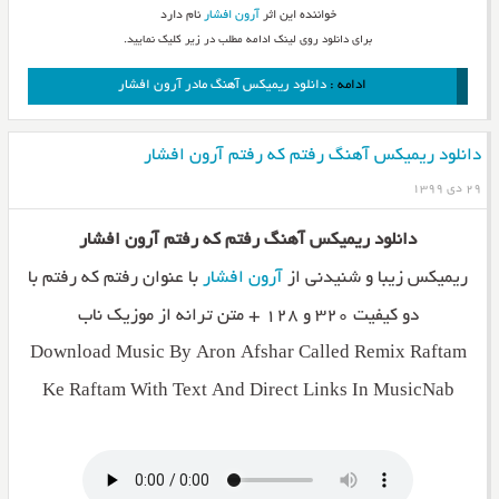
خواننده این اثر
آرون افشار
نام دارد
برای دانلود روی لینک ادامه مطلب در زیر کلیک نمایید.
ادامه :
دانلود ریمیکس آهنگ مادر آرون افشار
دانلود ریمیکس آهنگ رفتم که رفتم آرون افشار
۲۹ دی ۱۳۹۹
دانلود ریمیکس آهنگ رفتم که رفتم آرون افشار
ریمیکس زیبا و شنیدنی از
آرون افشار
با عنوان رفتم که رفتم با
دو کیفیت ۳۲۰ و ۱۲۸ + متن ترانه از موزیک ناب
Download Music By Aron Afshar Called Remix Raftam
Ke Raftam With Text And Direct Links In MusicNab