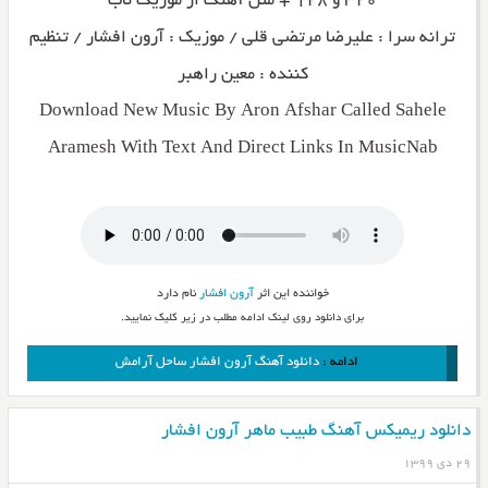
۳۲۰ و ۱۲۸ + متن آهنگ از موزیک ناب
ترانه سرا : علیرضا مرتضی قلی / موزیک : آرون افشار / تنظیم
کننده : معین راهبر
Download New Music By Aron Afshar Called Sahele
Aramesh With Text And Direct Links In MusicNab
خواننده این اثر
آرون افشار
نام دارد
برای دانلود روی لینک ادامه مطلب در زیر کلیک نمایید.
ادامه :
دانلود آهنگ آرون افشار ساحل آرامش
دانلود ریمیکس آهنگ طبیب ماهر آرون افشار
۲۹ دی ۱۳۹۹