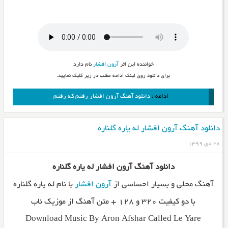
خواننده این اثر
آرون افشار
نام دارد
برای دانلود روی لینک ادامه مطلب در زیر کلیک نمایید.
ادامه :
دانلود آهنگ آرون افشار رفتم که رفتم
دانلود آهنگ آرون افشار له یاره گلناره
۲۸ دی ۱۳۹۹
دانلود آهنگ آرون افشار له یاره گلناره
آهنگ محلی و بسیار احساسی از
آرون افشار
با نام له یاره گلناره
با دو کیفیت ۳۲۰ و ۱۲۸ + متن آهنگ از موزیک ناب
Download Music By Aron Afshar Called Le Yare