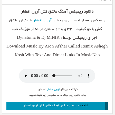
۲۹ دی ۱۳۹۹
دانلود ریمیکس آهنگ عاشق کش آرون افشار
ریمیکس بسیار احساسی و زیبا از
آرون افشار
با عنوان عاشق
کش با دو کیفیت ۳۲۰ و ۱۲۸ + متن ترانه از موزیک ناب
اجرای ریمیکس توسط : Dynatonic & Dj M.NIK
Download Music By Aron Afshar Called Remix Ashegh
Kosh With Text And Direct Links In MusicNab
خواننده این اثر
آرون افشار
نام دارد
برای دانلود روی لینک ادامه مطلب در زیر کلیک نمایید.
ادامه :
دانلود ریمیکس آهنگ عاشق کش آرون افشار