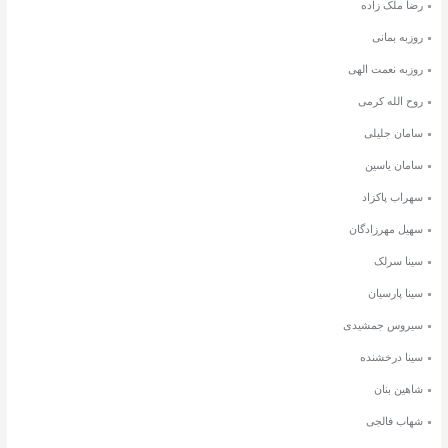
رضا ملک زاده
روزبه بمانی
روزبه نعمت الهی
روح الله کرمی
سامان جلیلی
سامان یاسین
سهراب پاکزاد
سهیل مهرزادگان
سینا سرلک
سینا پارسیان
سیروس جمشیدی
سینا درخشنده
شاهین بنان
شهاب فالجی