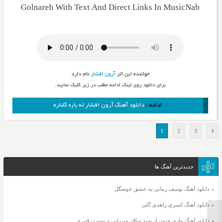
Golnareh With Text And Direct Links In MusicNab
خواننده این اثر
آرون افشار
نام دارد
برای دانلود روی لینک ادامه مطلب در زیر کلیک نمایید.
ادامه :
دانلود آهنگ آرون افشار له یاره گلناره
1
2
3
4
جدیدترین آهنگ ها
دانلود آهنگ یوسف زمانی یه عشق خوشگل
دانلود آهنگ کسری زاهدی گلی
دانلود آهنگ وادی جنون از سید سالار میرزایی و نسترن قنبری