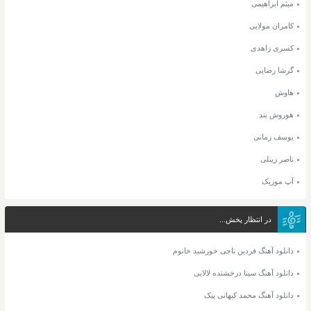
میثم ابراهیمی
کامران مولایی
کسری زاهدی
گرشا رضایی
هاوش
هوروش بند
یوسف زمانی
ناصر زینلی
آپ موزیک
در انتظار پخش...
دانلود آهنگ فردین ناجی خورشید خانوم
دانلود آهنگ سینا درخشنده لالایی
دانلود آهنگ محمد کیهانی پیک