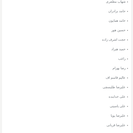
شهاب مظفری
حامد برادران
حامد همایون
حسین هور
حجت اشرف زاده
حمید هیراد
راغب
رضا بهرام
عالیم قاسم اف
علیرضا طلیسچی
علی خدابنده
علی یاسینی
علیرضا پویا
علیرضا قربانی