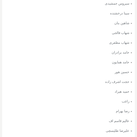
سیروس جمشیدی
سینا درخشنده
شاهین بنان
شهاب فالجی
شهاب مظفری
حامد برادران
حامد همایون
حسین هور
حجت اشرف زاده
حمید هیراد
راغب
رضا بهرام
عالیم قاسم اف
علیرضا طلیسچی