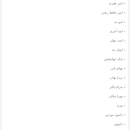
امیر طبری
امیر حافظ رنجبر
امو بند
امید آمری
امید جهان
ایوان بند
بابک جهانبخش
بهنام بانی
بردیا بهادر
پدرام پالیز
پوریا ملکی
پیربد
دامون نوردین
دانوش