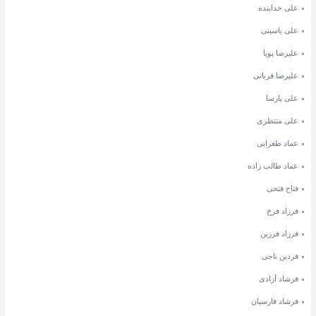
علی خدابنده
علی یاسینی
علیرضا پویا
علیرضا قربانی
علی پارسا
علی منتظری
عماد طغرایی
عماد طالب زاده
فتاح فتحی
فرزاد فرخ
فرزاد فرزین
فردین ناجی
فرشاد آزادی
فرشاد فارسیان