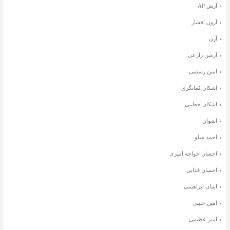
آرش AP
آرون افشار
آرن
آرمین زارعی
امین رستمی
اشکان کمانگری
اشکان خطیبی
اشوان
احمد سلو
احسان خواجه امیری
احسان فدایی
ایمان ابراهیمی
امین حبیبی
امیر عظیمی