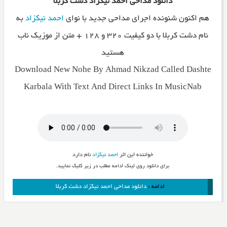
دانلود مداحی احمد نیکزاد دشت کربلا
هم اکنون شنونده اجرای مداحی جدید با نوای
احمد نیکزاد
به
نام دشت کربلا با دو کیفیت ۳۲۰ و ۱۲۸ + متن از موزیک ناب
هستید
Download New Nohe By Ahmad Nikzad Called Dashte
Karbala With Text And Direct Links In MusicNab
خواننده این اثر
احمد نیکزاد
نام دارد
برای دانلود روی لینک ادامه مطلب در زیر کلیک نمایید.
ادامه :
دانلود مداحی احمد نیکزاد دشت کربلا