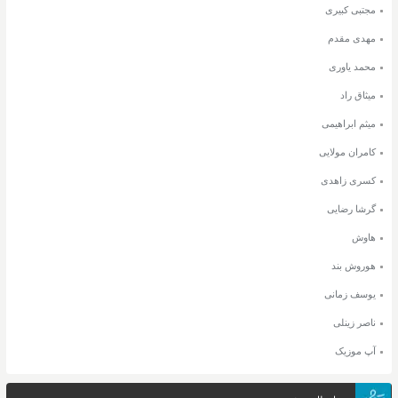
مجتبی کبیری
مهدی مقدم
محمد یاوری
میثاق راد
میثم ابراهیمی
کامران مولایی
کسری زاهدی
گرشا رضایی
هاوش
هوروش بند
یوسف زمانی
ناصر زینلی
آپ موزیک