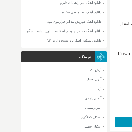
دانلود آهنگ امیر راهی آی دلبرم
دانلود آهنگ رضا مریدی ستاره
دانلود آهنگ هوروش بند این قرارمون نبود
کیفیت ۳۲۰ و ۱۲۸ + متن ترانه از
دانلود آهنگ محسن چاوشی لطفا به بند اول سبابه ات بگو
دانلود ریمیکس آهنگ نرو مسیح و آرش AP
Downlo
خوانندگان
آرش AP
آرون افشار
آرن
آرمین زارعی
امین رستمی
اشکان کمانگری
اشکان خطیبی