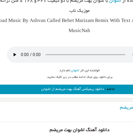
ده از
اشوان
با عنوان بهت مریضم با دو کیفیت ۳۲۰ و
موزیک ناب
ad Music By Ashvan Called Behet Marizam Remix With Text A
MusicNab
خواننده این اثر
اشوان
نام دارد
برای دانلود روی لینک ادامه مطلب در زیر کلیک نمایید.
ادامه :
دانلود ریمیکس آهنگ بهت مریضم از اشوان
مریضم
دانلود آهنگ اشوان بهت مریضم