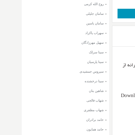
روح الله کرمی
سامان جلیلی
سامان یاسین
سهراب پاکزاد
سهیل مهرزادگان
سینا سرلک
سینا پارسیان
۳۲ و ۱۲۸ + متن ترانه از
سیروس جمشیدی
سینا درخشنده
شاهین بنان
Downl
شهاب فالجی
شهاب مظفری
حامد برادران
حامد همایون