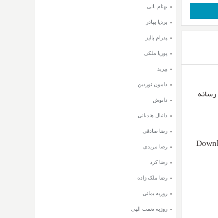
بهنام بانی
بردیا بهادر
پدرام پالیز
پوریا ملکی
پیربد
دامون نوردین
متن ترانه از رسانه
دانوش
دانیال هندیانی
رضا صادقی
Downl
رضا مریدی
رضا کرد
رضا ملک زاده
روزبه بمانی
روزبه نعمت الهی