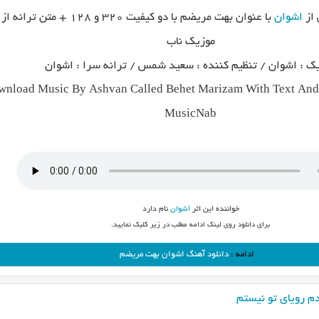
 از
اشوان
با عنوان بهت مریضم با دو کیفیت ۳۲۰ و ۱۲۸ + م
موزیک ناب
ک : اشوان / تنظیم کننده : سعید شمس / ترانه سرا : اشوان
nload Music By Ashvan Called Behet Marizam With Text And 
MusicNab
خواننده این اثر
اشوان
نام دارد
برای دانلود روی لینک ادامه مطلب در زیر کلیک نمایید.
ادامه :
دانلود آهنگ اشوان بهت مریضم
م رویای تو نیستم