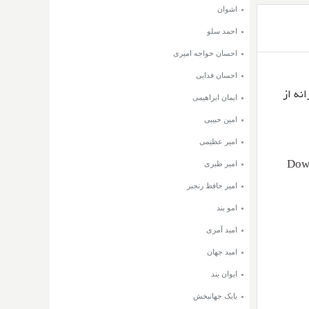
اشوان
احمد سلو
احسان خواجه امیری
احسان فدایی
۳ و ۱۲۸ + متن ترانه از
ایمان ابراهیمی
امین حبیبی
امیر عظیمی
امیر طبری
Down
امیر حافظ رنجبر
امو بند
امید آمری
امید جهان
ایوان بند
بابک جهانبخش