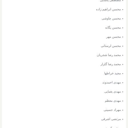
محسن ابراهیم زاده
محسن چاوشی
محسن یگانه
محسن مهر
محسن لرستانی
محمد رضا شجریان
محمد رضا گلزار
مجید خراطها
مهدی احمدوند
مهدی یغمایی
مهدی معظم
مهراد حسینی
مرتضی اشرفی
مجتبی کبیری