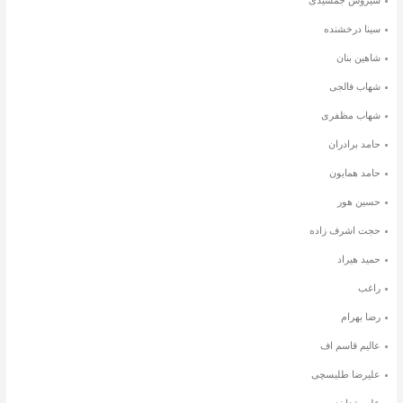
سینا درخشنده
شاهین بنان
شهاب فالجی
شهاب مظفری
حامد برادران
حامد همایون
حسین هور
حجت اشرف زاده
حمید هیراد
راغب
رضا بهرام
عالیم قاسم اف
علیرضا طلیسچی
علی خدابنده