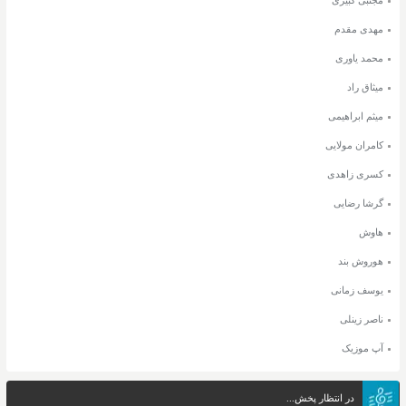
مهدی مقدم
محمد یاوری
میثاق راد
میثم ابراهیمی
کامران مولایی
کسری زاهدی
گرشا رضایی
هاوش
هوروش بند
یوسف زمانی
ناصر زینلی
آپ موزیک
در انتظار پخش...