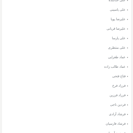
علی یاسینی
علیرضا پویا
علیرضا قربانی
علی پارسا
علی منتظری
عماد طغرایی
عماد طالب زاده
فتاح فتحی
فرزاد فرخ
فرزاد فرزین
فردین ناجی
فرشاد آزادی
فرشاد فارسیان
فریدون آسرایی