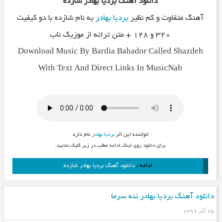
دانلود آهنگ بردیا بهادر شازده
آهنگ متفاوت و کم نظیر
بردیا بهادر
به نام شازده با دو کیفیت
۳۲۰ و ۱۲۸ + متن ترانه از موزیک ناب
Download Music By Bardia Bahador Called Shazdeh
With Text And Direct Links In MusicNab
خواننده این اثر
بردیا بهادر
نام دارد
برای دانلود روی لینک ادامه مطلب در زیر کلیک نمایید.
ادامه :
دانلود آهنگ بردیا بهادر شازده
دانلود آهنگ بردیا بهادر ننه سرما
۲۵ آذر ۱۳۹۹