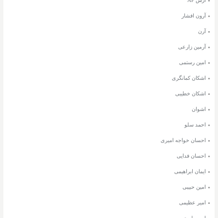
آرون افشار
آرن
آرمین زارعی
امین رستمی
اشکان کمانگری
اشکان خطیبی
اشوان
احمد سلو
احسان خواجه امیری
احسان فدایی
ایمان ابراهیمی
امین حبیبی
امیر عظیمی
امیر طبری