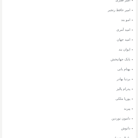
امیر حافظ رنجبر
امو بند
امید آمری
امید جهان
ایوان بند
بابک جهانبخش
بهنام بانی
بردیا بهادر
پدرام پالیز
پوریا ملکی
پیربد
دامون نوردین
دانوش
دانیال هندیانی