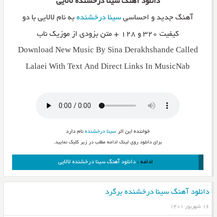
دانلود آهنگ سینا درخشنده لالایی
آهنگ جدید و احساسی
سینا درخشنده
به نام لالایی با دو
کیفیت ۳۲۰ و ۱۲۸ + متن بزودی از موزیک ناب
Download New Music By Sina Derakhshande Called
Lalaei With Text And Direct Links In MusicNab
خواننده این اثر
سینا درخشنده
نام دارد
برای دانلود روی لینک ادامه مطلب در زیر کلیک نمایید.
ادامه :
دانلود آهنگ سینا درخشنده لالایی
دانلود آهنگ سینا درخشنده برگرد
۱۶ شهریور ۱۴۰۱