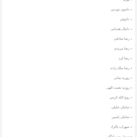
دامون نوردین
دانوش
دانیال هندیانی
رضا صادقی
رضا مریدی
رضا کرد
رضا ملک زاده
روزبه بمانی
روزبه نعمت الهی
روح الله کرمی
سامان جلیلی
سامان یاسین
سهراب پاکزاد
سهیل مهرزادگان