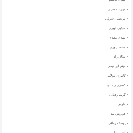
مهراد حسینی
مرتضی اشرفی
مجتبی کبیری
مهدی مقدم
محمد یاوری
میثاق راد
میثم ابراهیمی
کامران مولایی
کسری زاهدی
گرشا رضایی
هاوش
هوروش بند
یوسف زمانی
ناصر زینلی