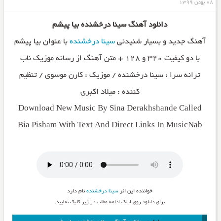
۰۸ بهمن ۱۳۹۹
دانلود آهنگ سینا درخشنده بیا پیشم
آهنگ جدید و بسیار شنیدنی
سینا درخشنده
با عنوان بیا پیشم
با دو کیفیت ۳۲۰ و ۱۲۸ + متن آهنگ از رسانه موزیک ناب
ترانه سرا : سینا درخشنده / موزیک : کارن موسوی / تنظیم
کننده : میلاد اکبری
Download New Music By Sina Derakhshande Called
Bia Pisham With Text And Direct Links In MusicNab
خواننده این اثر
سینا درخشنده
نام دارد
برای دانلود روی لینک ادامه مطلب در زیر کلیک نمایید.