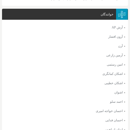
خوانندگان
آرش AP
آرون افشار
آرن
آرمین زارعی
امین رستمی
اشکان کمانگری
اشکان خطیبی
اشوان
احمد سلو
احسان خواجه امیری
احسان فدایی
ایمان ابراهیمی