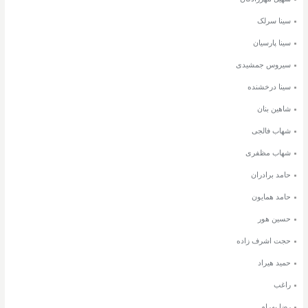
سینا سرلک
سینا پارسیان
سیروس جمشیدی
سینا درخشنده
شاهین بنان
شهاب فالجی
شهاب مظفری
حامد برادران
حامد همایون
حسین هور
حجت اشرف زاده
حمید هیراد
راغب
رضا بهرام