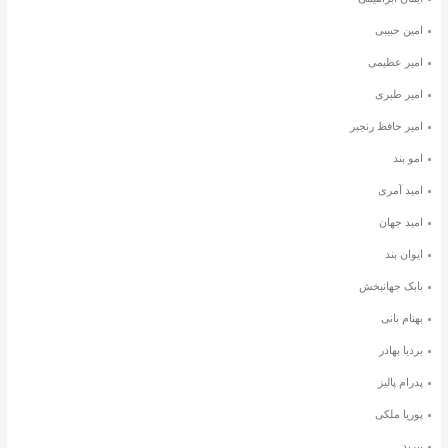
امین حبیبی
امیر عظیمی
امیر طبری
امیر حافظ رنجبر
امو بند
امید آمری
امید جهان
ایوان بند
بابک جهانبخش
بهنام بانی
بردیا بهادر
پدرام پالیز
پوریا ملکی
پیربد