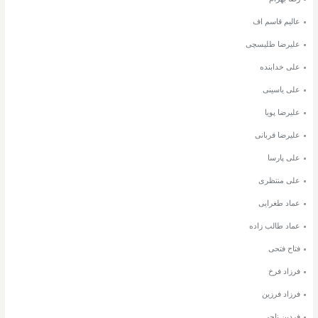
عالیم قاسم اف
علیرضا طلیسچی
علی خدابنده
علی یاسینی
علیرضا پویا
علیرضا قربانی
علی پارسا
علی منتظری
عماد طغرایی
عماد طالب زاده
فتاح فتحی
فرزاد فرخ
فرزاد فرزین
فردین ناجی