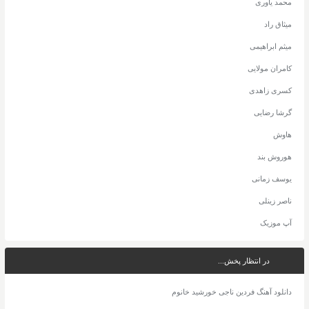
محمد یاوری
میثاق راد
میثم ابراهیمی
کامران مولایی
کسری زاهدی
گرشا رضایی
هاوش
هوروش بند
یوسف زمانی
ناصر زینلی
آپ موزیک
در انتظار پخش...
دانلود آهنگ فردین ناجی خورشید خانوم