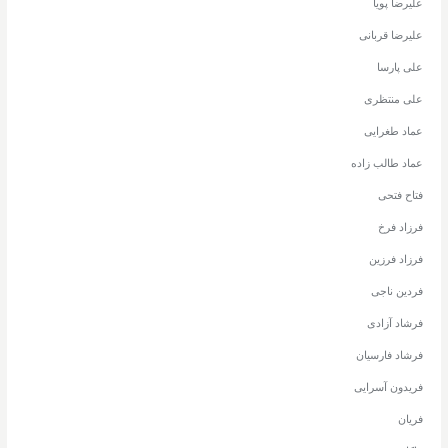
علیرضا پویا
علیرضا قربانی
علی پارسا
علی منتظری
عماد طغرایی
عماد طالب زاده
فتاح فتحی
فرزاد فرخ
فرزاد فرزین
فردین ناجی
فرشاد آزادی
فرشاد فارسیان
فریدون آسرایی
فریان