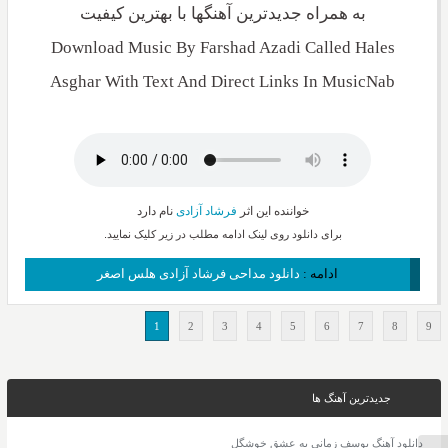
به همراه جدیدترین آهنگها با بهترین کیفیت
Download Music By Farshad Azadi Called Hales
Asghar With Text And Direct Links In MusicNab
خواننده این اثر
فرشاد آزادی
نام دارد
برای دانلود روی لینک ادامه مطلب در زیر کلیک نمایید.
ادامه :
دانلود مداحی فرشاد آزادی هلس اصغر
1
2
3
4
5
6
7
8
9
جدیدترین آهنگ ها
دانلود آهنگ یوسف زمانی یه عشق خوشگل