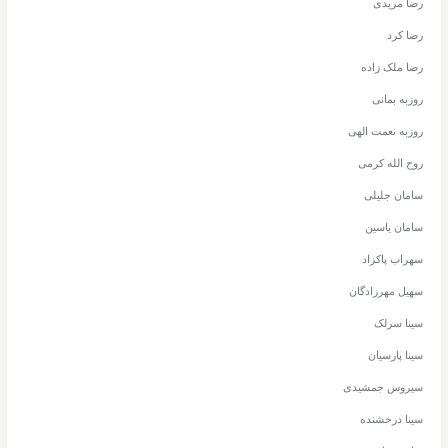
رضا مریدی
رضا کرد
رضا ملک زاده
روزبه بمانی
روزبه نعمت الهی
روح الله کرمی
سامان جلیلی
سامان یاسین
سهراب پاکزاد
سهیل مهرزادگان
سینا سرلک
سینا پارسیان
سیروس جمشیدی
سینا درخشنده