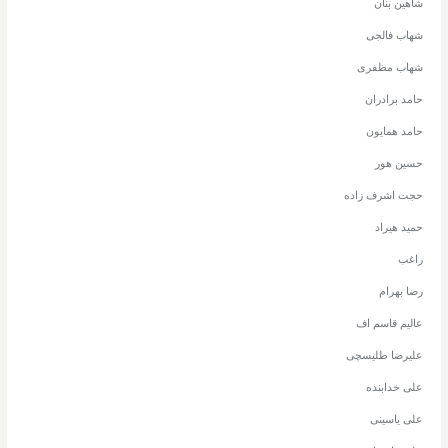
شاهین بنان
شهاب فالجی
شهاب مظفری
حامد برادران
حامد همایون
حسین هور
حجت اشرف زاده
حمید هیراد
راغب
رضا بهرام
عالیم قاسم اف
علیرضا طلیسچی
علی خدابنده
علی یاسینی