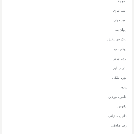
امو بند
امید آمری
امید جهان
ایوان بند
بابک جهانبخش
بهنام بانی
بردیا بهادر
پدرام پالیز
پوریا ملکی
پیربد
دامون نوردین
دانوش
دانیال هندیانی
رضا صادقی