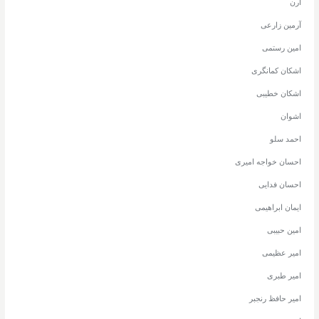
آرن
آرمین زارعی
امین رستمی
اشکان کمانگری
اشکان خطیبی
اشوان
احمد سلو
احسان خواجه امیری
احسان فدایی
ایمان ابراهیمی
امین حبیبی
امیر عظیمی
امیر طبری
امیر حافظ رنجبر