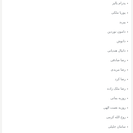
پدرام پالیز
پوریا ملکی
پیربد
دامون نوردین
دانوش
دانیال هندیانی
رضا صادقی
رضا مریدی
رضا کرد
رضا ملک زاده
روزبه بمانی
روزبه نعمت الهی
روح الله کرمی
سامان جلیلی