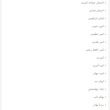
احسان خواجه امیری
احسان فدایی
ایمان ابراهیمی
امین حبیبی
امیر عظیمی
امیر طبری
امیر حافظ رنجبر
امو بند
امید آمری
امید جهان
ایوان بند
بابک جهانبخش
بهنام بانی
بردیا بهادر