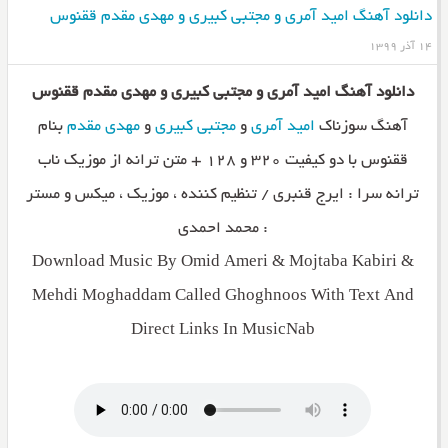
دانلود آهنگ امید آمری و مجتبی کبیری و مهدی مقدم ققنوس
۱۴ آذر ۱۳۹۹
دانلود آهنگ امید آمری و مجتبی کبیری و مهدی مقدم ققنوس
آهنگ سوزناک
امید آمری
و
مجتبی کبیری
و
مهدی مقدم
بنام
ققنوس با دو کیفیت ۳۲۰ و ۱۲۸ + متن ترانه از موزیک ناب
ترانه سرا : ایرج قنبری / تنظیم کننده ، موزیک ، میکس و مستر
: محمد احمدی
Download Music By Omid Ameri & Mojtaba Kabiri &
Mehdi Moghaddam Called Ghoghnoos With Text And
Direct Links In MusicNab