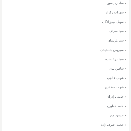
سامان یاسین
سهراب پاکزاد
سهیل مهرزادگان
سینا سرلک
سینا پارسیان
سیروس جمشیدی
سینا درخشنده
شاهین بنان
شهاب فالجی
شهاب مظفری
حامد برادران
حامد همایون
حسین هور
حجت اشرف زاده