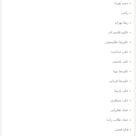
حمید هیراد
راغب
رضا بهرام
عالیم قاسم اف
علیرضا طلیسچی
علی خدابنده
علی یاسینی
علیرضا پویا
علیرضا قربانی
علی پارسا
علی منتظری
عماد طغرایی
عماد طالب زاده
فتاح فتحی