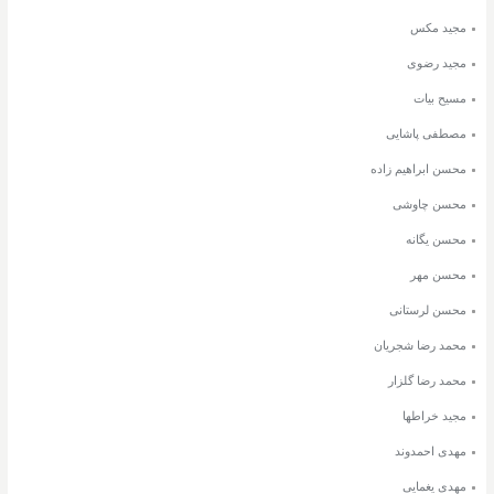
مجید مکس
مجید رضوی
مسیح بیات
مصطفی پاشایی
محسن ابراهیم زاده
محسن چاوشی
محسن یگانه
محسن مهر
محسن لرستانی
محمد رضا شجریان
محمد رضا گلزار
مجید خراطها
مهدی احمدوند
مهدی یغمایی