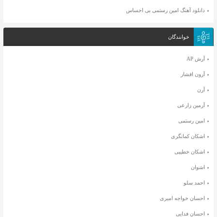
دانلود آهنگ امین رستمی بی احساس
خوانندگان
آرش AP
آرون افشار
آرن
آرمین زارعی
امین رستمی
اشکان کمانگری
اشکان خطیبی
اشوان
احمد سلو
احسان خواجه امیری
احسان فدایی