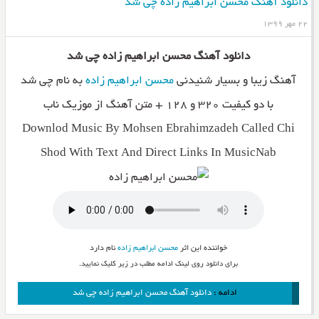
دانلود آهنگ محسن ابراهیم زاده چی شد
۲۲ مهر ۱۳۹۹
دانلود آهنگ محسن ابراهیم زاده چی شد
آهنگ زیبا و بسیار شنیدنی
محسن ابراهیم زاده
به نام چی شد
با دو کیفیت ۳۲۰ و ۱۲۸ + متن آهنگ از موزیک ناب
Downlod Music By Mohsen Ebrahimzadeh Called Chi
Shod With Text And Direct Links In MusicNab
خواننده این اثر
محسن ابراهیم زاده
نام دارد
برای دانلود روی لینک ادامه مطلب در زیر کلیک نمایید.
ادامه :
دانلود آهنگ محسن ابراهیم زاده چی شد