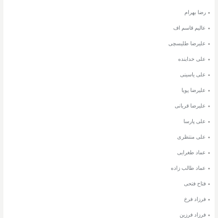
رضا بهرام
عالیم قاسم اف
علیرضا طلیسچی
علی خدابنده
علی یاسینی
علیرضا پویا
علیرضا قربانی
علی پارسا
علی منتظری
عماد طغرایی
عماد طالب زاده
فتاح فتحی
فرزاد فرخ
فرزاد فرزین