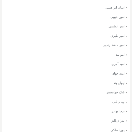
ایمان ابراهیمی
امین حبیبی
امیر عظیمی
امیر طبری
امیر حافظ رنجبر
امو بند
امید آمری
امید جهان
ایوان بند
بابک جهانبخش
بهنام بانی
بردیا بهادر
پدرام پالیز
پوریا ملکی