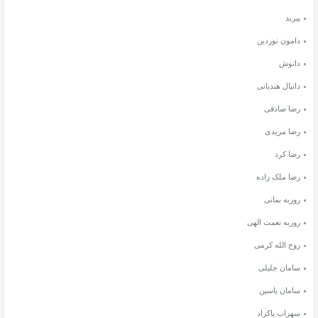
پیربد
دامون نوردین
دانوش
دانیال هندیانی
رضا صادقی
رضا مریدی
رضا کرد
رضا ملک زاده
روزبه بمانی
روزبه نعمت الهی
روح الله کرمی
سامان جلیلی
سامان یاسین
سهراب پاکزاد