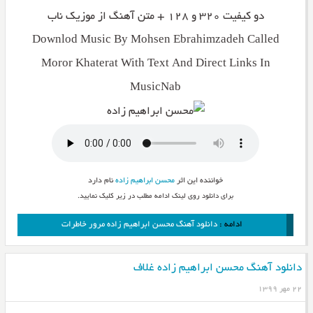
دو کیفیت ۳۲۰ و ۱۲۸ + متن آهنگ از موزیک ناب
Downlod Music By Mohsen Ebrahimzadeh Called
Moror Khaterat With Text And Direct Links In
MusicNab
خواننده این اثر
محسن ابراهیم زاده
نام دارد
برای دانلود روی لینک ادامه مطلب در زیر کلیک نمایید.
ادامه :
دانلود آهنگ محسن ابراهیم زاده مرور خاطرات
دانلود آهنگ محسن ابراهیم زاده غلاف
۲۲ مهر ۱۳۹۹