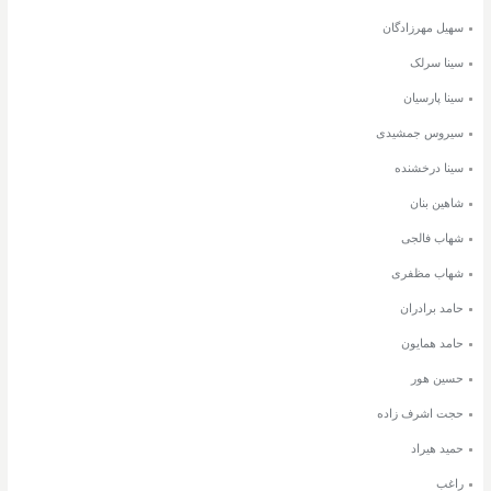
سهیل مهرزادگان
سینا سرلک
سینا پارسیان
سیروس جمشیدی
سینا درخشنده
شاهین بنان
شهاب فالجی
شهاب مظفری
حامد برادران
حامد همایون
حسین هور
حجت اشرف زاده
حمید هیراد
راغب