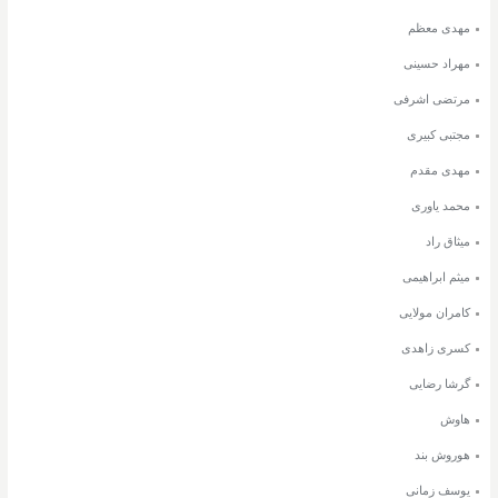
مهدی معظم
مهراد حسینی
مرتضی اشرفی
مجتبی کبیری
مهدی مقدم
محمد یاوری
میثاق راد
میثم ابراهیمی
کامران مولایی
کسری زاهدی
گرشا رضایی
هاوش
هوروش بند
یوسف زمانی