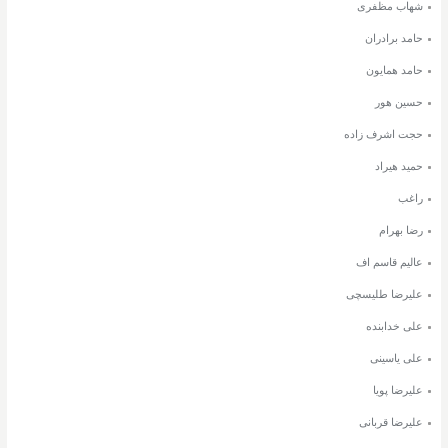
شهاب مظفری
حامد برادران
حامد همایون
حسین هور
حجت اشرف زاده
حمید هیراد
راغب
رضا بهرام
عالیم قاسم اف
علیرضا طلیسچی
علی خدابنده
علی یاسینی
علیرضا پویا
علیرضا قربانی