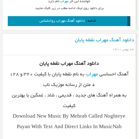
خواننده این اثر
مهراب
نام دارد
برای دانلود روی لینک ادامه مطلب در زیر کلیک نمایید.
ادامه :
دانلود آهنگ مهراب روانشناس
دانلود آهنگ مهراب نقطه پایان
۲۳ بهمن ۱۴۰۰
دانلود آهنگ مهراب نقطه پایان
آهنگ احساسی
مهراب
به نام نقطه پایان با کیفیت ۳۲۰ و ۱۲۸
+ متن از رسانه موزیک ناب
به همراه آهنگ های جدید ، قدیمی ، شاد ، غمگین با بهترین
کیفیت
Download New Music By Mehrab Called Noghteye
Payan With Text And Direct Links In MusicNab