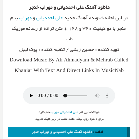
دانلود آهنگ علی احمدیانی و مهراب خنجر
در این لحظه شنونده آهنگ جدید
علی احمدیانی
و
مهراب
بنام
خنجر با دو کیفیت ۳۲۰ و ۱۲۸ + متن ترانه از رسانه موزیک
ناب
تهیه کننده : حسین زینلی / تنظیم کننده : پوک لیبل
Download Music By Ali Ahmadyani & Mehrab Called
Khanjar With Text And Direct Links In MusicNab
خواننده این اثر
علی احمدیانی
مهراب
نام دارد
برای دانلود روی لینک ادامه مطلب در زیر کلیک نمایید.
ادامه :
دانلود آهنگ علی احمدیانی و مهراب خنجر