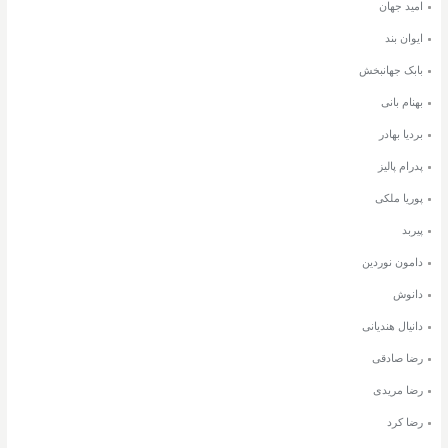
امید جهان
ایوان بند
بابک جهانبخش
بهنام بانی
بردیا بهادر
پدرام پالیز
پوریا ملکی
پیربد
دامون نوردین
دانوش
دانیال هندیانی
رضا صادقی
رضا مریدی
رضا کرد