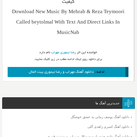
کیفیت
Download New Music By Mehrab & Reza Teymoori
Called beytolmal With Text And Direct Links In
MusicNab
خواننده این اثر
رضا تیموری
مهراب
نام دارد
برای دانلود روی لینک ادامه مطلب در زیر کلیک نمایید.
ادامه :
دانلود آهنگ مهراب و رضا تیموری بیت المال
جدیدترین آهنگ ها
دانلود آهنگ یوسف زمانی یه عشق خوشگل
دانلود آهنگ کسری زاهدی گلی
دانلود آهنگ وادی جنون از سید سالار میرزایی و نسترن قنبری