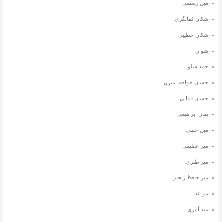
امین رستمی
اشکان کمانگری
اشکان خطیبی
اشوان
احمد سلو
احسان خواجه امیری
احسان فدایی
ایمان ابراهیمی
امین حبیبی
امیر عظیمی
امیر طبری
امیر حافظ رنجبر
امو بند
امید آمری