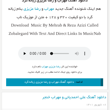
دانلود آهنگ مهراب و رضا عزیزی زباله گرد
هم اینک شنونده آهنگ جدید
مهراب
و
رضا عزیزی
بنام زباله
گرد با دو کیفیت ۳۲۰ و ۱۲۸ + متن از موزیک ناب
Download Music By Mehrab & Reza Azizi Called
Zobalegard With Text And Direct Links In MusicNab
خواننده این اثر
رضا عزیزی
مهراب
نام دارد
برای دانلود روی لینک ادامه مطلب در زیر کلیک نمایید.
ادامه :
دانلود آهنگ مهراب و رضا عزیزی زباله گرد
دانلود آهنگ علی احمدیانی و مهراب خنجر
۰۸ شهریور ۱۴۰۱