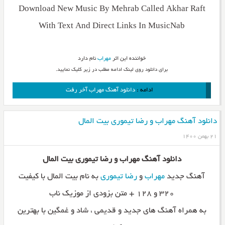
Download New Music By Mehrab Called Akhar Raft
With Text And Direct Links In MusicNab
خواننده این اثر
مهراب
نام دارد
برای دانلود روی لینک ادامه مطلب در زیر کلیک نمایید.
ادامه :
دانلود آهنگ مهراب آخر رفت
دانلود آهنگ مهراب و رضا تیموری بیت المال
۲۱ بهمن ۱۴۰۰
دانلود آهنگ مهراب و رضا تیموری بیت المال
آهنگ جدید
مهراب
و
رضا تیموری
به نام بیت المال با کیفیت
۳۲۰ و ۱۲۸ + متن بزودی از موزیک ناب
به همراه آهنگ های جدید و قدیمی ، شاد و غمگین با بهترین