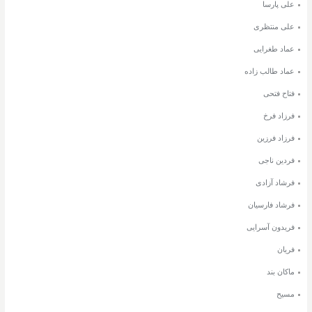
علی پارسا
علی منتظری
عماد طغرایی
عماد طالب زاده
فتاح فتحی
فرزاد فرخ
فرزاد فرزین
فردین ناجی
فرشاد آزادی
فرشاد فارسیان
فریدون آسرایی
فریان
ماکان بند
مسیح