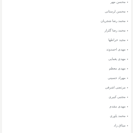
محسن مهر
محسن لرستانی
محمد رضا شجریان
محمد رضا گلزار
مجید خراطها
مهدی احمدوند
مهدی یغمایی
مهدی معظم
مهراد حسینی
مرتضی اشرفی
مجتبی کبیری
مهدی مقدم
محمد یاوری
میثاق راد