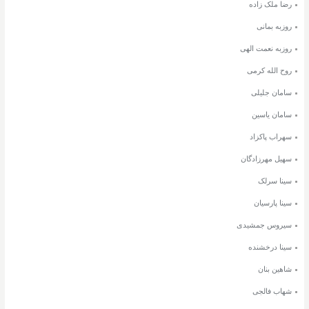
رضا ملک زاده
روزبه بمانی
روزبه نعمت الهی
روح الله کرمی
سامان جلیلی
سامان یاسین
سهراب پاکزاد
سهیل مهرزادگان
سینا سرلک
سینا پارسیان
سیروس جمشیدی
سینا درخشنده
شاهین بنان
شهاب فالجی