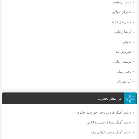
میثم ابراهیمی
کامران مولایی
کسری زاهدی
گرشا رضایی
هاوش
هوروش بند
یوسف زمانی
ناصر زینلی
آپ موزیک
در انتظار پخش...
دانلود آهنگ فردین ناجی خورشید خانوم
دانلود آهنگ سینا درخشنده لالایی
دانلود آهنگ محمد کیهانی پیک