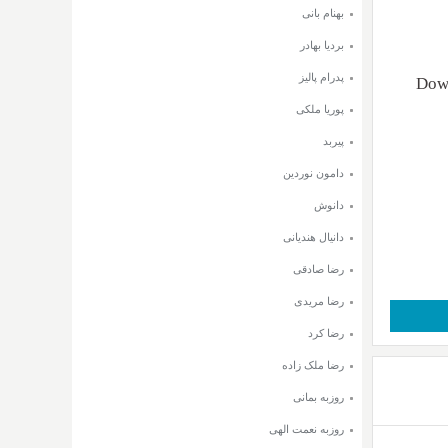
بهنام بانی
بردیا بهادر
پدرام پالیز
Down
پوریا ملکی
پیربد
دامون نوردین
دانوش
دانیال هندیانی
رضا صادقی
رضا مریدی
رضا کرد
رضا ملک زاده
روزبه بمانی
روزبه نعمت الهی