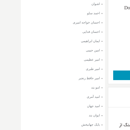
اشوان
Do
احمد سلو
احسان خواجه امیری
احسان فدایی
ایمان ابراهیمی
امین حبیبی
امیر عظیمی
امیر طبری
امیر حافظ رنجبر
امو بند
امید آمری
امید جهان
ایوان بند
بابک جهانبخش