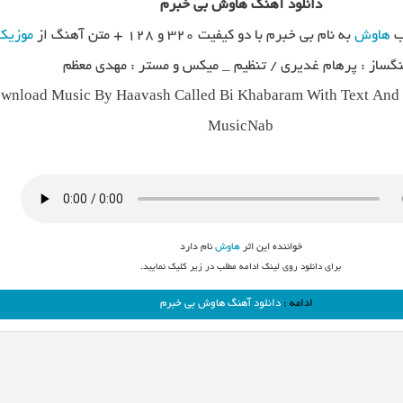
دانلود آهنگ هاوش بی خبرم
ب
هاوش
به نام بی خبرم با دو کیفیت ۳۲۰ و ۱۲۸ + متن آهنگ از
موزیک
گساز : پرهام غدیری / تنظیم _ میکس و مستر : مهدی معظم
wnload Music By Haavash Called Bi Khabaram With Text And D
MusicNab
خواننده این اثر
هاوش
نام دارد
برای دانلود روی لینک ادامه مطلب در زیر کلیک نمایید.
ادامه :
دانلود آهنگ هاوش بی خبرم