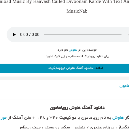
load Music By Haavash Called Divoonam Karde With Text And
MusicNab
خواننده این اثر
هاوش
نام دارد
برای دانلود روی لینک ادامه مطلب در زیر کلیک نمایید.
ادامه :
دانلود آهنگ هاوش دیوونم کرده
امون
دانلود آهنگ هاوش رویاهامون
ار
هاوش
به نام رویاهامون با دو کیفیت ۳۲۰ و ۱۲۸ + متن آهنگ از
موز
گساز : پرهام غدیری / تنظیم _ میکس و مستر : مهدی معظم