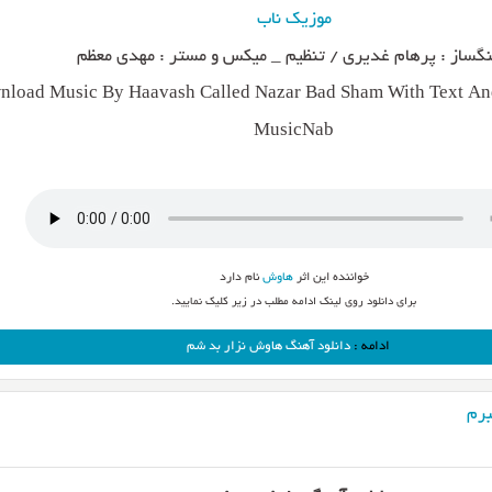
موزیک ناب
گساز : پرهام غدیری / تنظیم _ میکس و مستر : مهدی معظم
load Music By Haavash Called Nazar Bad Sham With Text And
MusicNab
خواننده این اثر
هاوش
نام دارد
برای دانلود روی لینک ادامه مطلب در زیر کلیک نمایید.
ادامه :
دانلود آهنگ هاوش نزار بد شم
برم