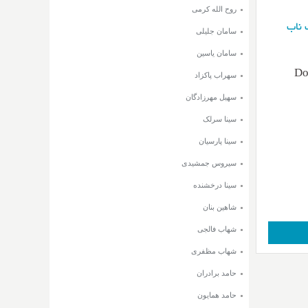
روح الله کرمی
 ناب
سامان جلیلی
سامان یاسین
Do
سهراب پاکزاد
سهیل مهرزادگان
سینا سرلک
سینا پارسیان
سیروس جمشیدی
سینا درخشنده
شاهین بنان
شهاب فالجی
شهاب مظفری
حامد برادران
حامد همایون