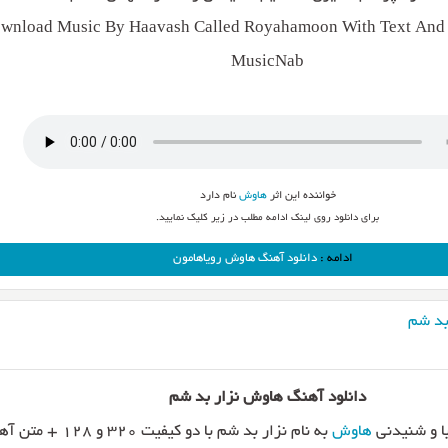
wnload Music By Haavash Called Royahamoon With Text And D
MusicNab
خواننده این اثر
هاوش
نام دارد
برای دانلود روی لینک ادامه مطلب در زیر کلیک نمایید.
ادامه :
دانلود آهنگ هاوش رویاهامون
بد شم
دانلود آهنگ هاوش نزار بد شم
ا و شنیدنی
هاوش
به نام نزار بد شم با دو کیفیت ۳۲۰ و ۱۲۸ + متن آهنگ از