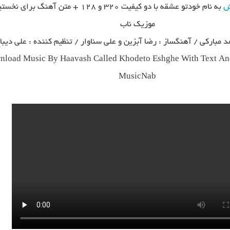
ش
به نام خودتو عشقه با دو کیفیت ۳۲۰ و ۱۲۸ + متن آهنگ بر
موزیک ناب
د مبارکی / آهنگساز : رضا آبزین و علی سناوار / تنظیم کننده : علی دیبا
load Music By Haavash Called Khodeto Eshghe With Text And
MusicNab