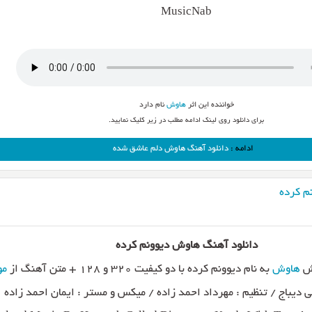
MusicNab
خواننده این اثر
هاوش
نام دارد
برای دانلود روی لینک ادامه مطلب در زیر کلیک نمایید.
ادامه :
دانلود آهنگ هاوش دلم عاشق شده
م کرده
دانلود آهنگ هاوش دیوونم کرده
خش
هاوش
به نام دیوونم کرده با دو کیفیت ۳۲۰ و ۱۲۸ + متن آهنگ از
مو
 دیباج / تنظیم : مهرداد احمد زاده / میکس و مستر : ایمان احمد زاده