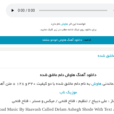
خواننده این اثر
هاوش
نام دارد
برای دانلود روی لینک ادامه مطلب در زیر کلیک نمایید.
ادامه :
دانلود آهنگ هاوش خودتو عشقه
عاشق شده
دانلود آهنگ هاوش دلم عاشق شده
دماندنی
هاوش
به نام دلم عاشق شده با دو کیفیت ۳۲۰ و ۱۲۸ + متن آهنگ از
موزیک ناب
ز : علی دیباج / تنظیم : فتاح فتحی / میکس و مستر : فتاح فتحی
ad Music By Haavash Called Delam Ashegh Shode With Text A