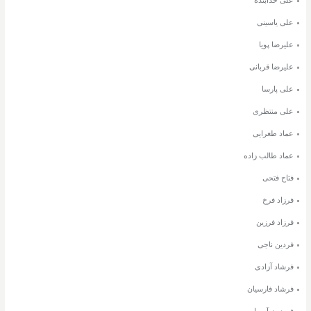
علی یاسینی
علیرضا پویا
علیرضا قربانی
علی پارسا
علی منتظری
عماد طغرایی
عماد طالب زاده
فتاح فتحی
فرزاد فرخ
فرزاد فرزین
فردین ناجی
فرشاد آزادی
فرشاد فارسیان
فریدون آسرایی