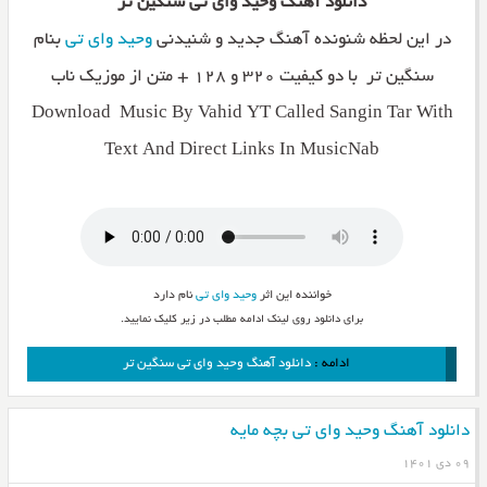
دانلود آهنگ وحید وای تی سنگین تر
در این لحظه شنونده آهنگ جدید و شنیدنی
وحید وای تی
بنام
سنگین تر با دو کیفیت ۳۲۰ و ۱۲۸ + متن از موزیک ناب
Download Music By Vahid YT Called Sangin Tar With
Text And Direct Links In MusicNab
خواننده این اثر
وحید وای تی
نام دارد
برای دانلود روی لینک ادامه مطلب در زیر کلیک نمایید.
ادامه :
دانلود آهنگ وحید وای تی سنگین تر
دانلود آهنگ وحید وای تی بچه مایه
۰۹ دی ۱۴۰۱