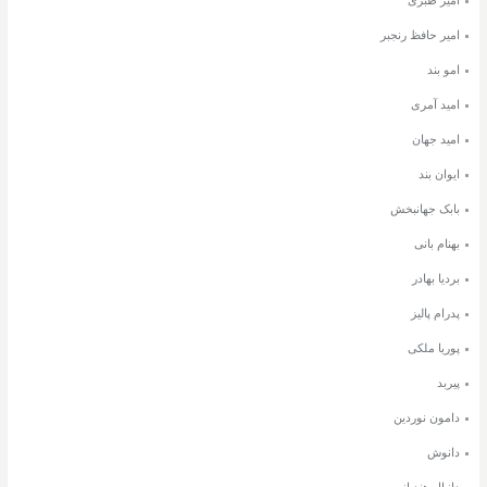
امیر حافظ رنجبر
امو بند
امید آمری
امید جهان
ایوان بند
بابک جهانبخش
بهنام بانی
بردیا بهادر
پدرام پالیز
پوریا ملکی
پیربد
دامون نوردین
دانوش
دانیال هندیانی