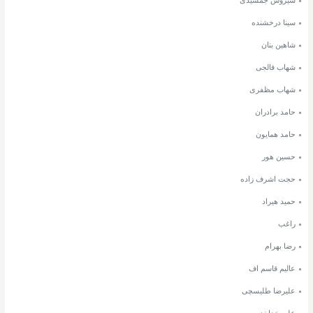
سینا درخشنده
شاهین بنان
شهاب فالجی
شهاب مظفری
حامد برادران
حامد همایون
حسین هور
حجت اشرف زاده
حمید هیراد
راغب
رضا بهرام
عالیم قاسم اف
علیرضا طلیسچی
علی خدابنده