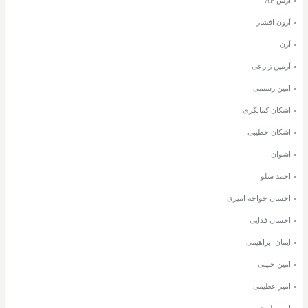
آرون افشار
آرن
آرمین زارعی
امین رستمی
اشکان کمانگری
اشکان خطیبی
اشوان
احمد سلو
احسان خواجه امیری
احسان فدایی
ایمان ابراهیمی
امین حبیبی
امیر عظیمی
امیر طبری