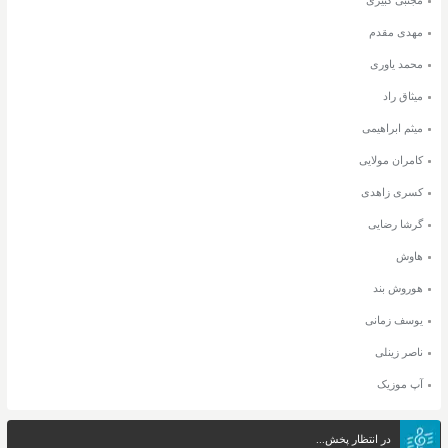
مهدی مقدم
محمد یاوری
میثاق راد
میثم ابراهیمی
کامران مولایی
کسری زاهدی
گرشا رضایی
هاوش
هوروش بند
یوسف زمانی
ناصر زینلی
آپ موزیک
در انتظار پخش...