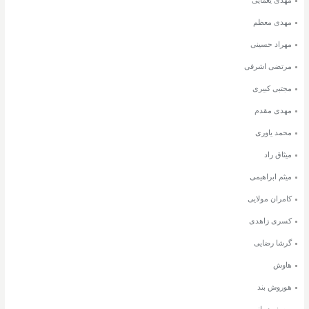
مهدی معظم
مهراد حسینی
مرتضی اشرفی
مجتبی کبیری
مهدی مقدم
محمد یاوری
میثاق راد
میثم ابراهیمی
کامران مولایی
کسری زاهدی
گرشا رضایی
هاوش
هوروش بند
یوسف زمانی