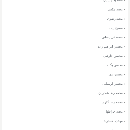
مجید مکس
مجید رضوی
مسیح بیات
مصطفی پاشایی
محسن ابراهیم زاده
محسن چاوشی
محسن یگانه
محسن مهر
محسن لرستانی
محمد رضا شجریان
محمد رضا گلزار
مجید خراطها
مهدی احمدوند
مهدی یغمایی