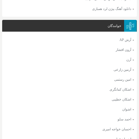
دانلود آهنگ بیژن لرد همبازی
خوانندگان
آرش AP
آرون افشار
آرن
آرمین زارعی
امین رستمی
اشکان کمانگری
اشکان خطیبی
اشوان
احمد سلو
احسان خواجه امیری
احسان فدایی