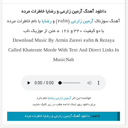
دانلود آهنگ آرمین زارعی و رضایا خاطرات مرده
آهنگ سوزناک
آرمین زارعی
(۲afm) و
رضایا
با نام خاطرات مرده
با دو کیفیت ۳۲۰ و ۱۲۸ + متن از موزیک ناب
Download Music By Armin Zareei 2afm & Rezaya
Called Khaterate Morde With Text And Direct Links In
MusicNab
خواننده این اثر
آرمین زارعی
رضایا
نام دارد
برای دانلود روی لینک ادامه مطلب در زیر کلیک نمایید.
ادامه :
دانلود آهنگ آرمین زارعی و رضایا خاطرات مرده