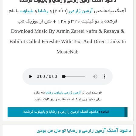
دانلود آهنگ آرمین زارعی و رضایا و بابیلوت فرشته
آهنگ بیادماندنی
آرمین زارعی
(۲afm) و
رضایا
و
بابیلوت
با نام
فرشته با دو کیفیت ۳۲۰ و ۱۲۸ + متن از موزیک ناب
Download Music By Armin Zareei 2afm & Rezaya &
Babilot Called Fereshte With Text And Direct Links In
MusicNab
خواننده این اثر
آرمین زارعی
بابیلوت
رضایا
نام دارد
برای دانلود روی لینک ادامه مطلب در زیر کلیک نمایید.
ادامه :
دانلود آهنگ آرمین زارعی و رضایا و بابیلوت فرشته
دانلود آهنگ آرمین زارعی و رضایا تو مال من بودی