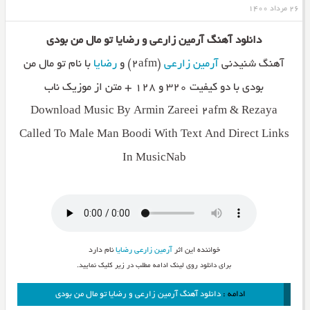
۲۶ مرداد ۱۴۰۰
دانلود آهنگ آرمین زارعی و رضایا تو مال من بودی
آهنگ شنیدنی
آرمین زارعی
(۲afm) و
رضایا
با نام تو مال من
بودی با دو کیفیت ۳۲۰ و ۱۲۸ + متن از موزیک ناب
Download Music By Armin Zareei 2afm & Rezaya
Called To Male Man Boodi With Text And Direct Links
In MusicNab
خواننده این اثر
آرمین زارعی
رضایا
نام دارد
برای دانلود روی لینک ادامه مطلب در زیر کلیک نمایید.
ادامه :
دانلود آهنگ آرمین زارعی و رضایا تو مال من بودی