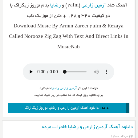
آهنگ شاد
آرمین زارعی
(۲afm) و
رضایا
بنام نوروز زیگزاگ با
دو کیفیت ۳۲۰ و ۱۲۸ + متن از موزیک ناب
Download Music By Armin Zareei 2afm & Rezaya
Called Norooze Zig Zag With Text And Direct Links In
MusicNab
خواننده این اثر
آرمین زارعی
رضایا
نام دارد
برای دانلود روی لینک ادامه مطلب در زیر کلیک نمایید.
ادامه :
دانلود آهنگ آرمین زارعی و رضایا نوروز زیگ زاگ
دانلود آهنگ آرمین زارعی و رضایا خاطرات مرده
۲۴ مرداد ۱۴۰۰