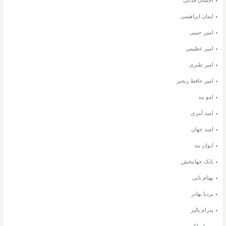
ایمان ابراهیمی
امین حبیبی
امیر عظیمی
امیر طبری
امیر حافظ رنجبر
امو بند
امید آمری
امید جهان
ایوان بند
بابک جهانبخش
بهنام بانی
بردیا بهادر
پدرام پالیز
پوریا ملکی