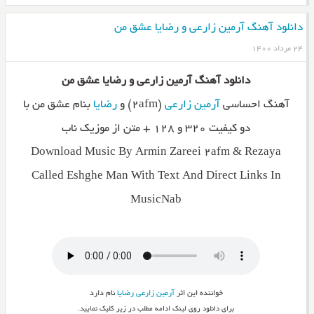
دانلود آهنگ آرمین زارعی و رضایا عشق من
۲۴ مرداد ۱۴۰۰
دانلود آهنگ آرمین زارعی و رضایا عشق من
آهنگ احساسی
آرمین زارعی
(۲afm) و
رضایا
بنام عشق من با
دو کیفیت ۳۲۰ و ۱۲۸ + متن از موزیک ناب
Download Music By Armin Zareei 2afm & Rezaya
Called Eshghe Man With Text And Direct Links In
MusicNab
خواننده این اثر
آرمین زارعی
رضایا
نام دارد
برای دانلود روی لینک ادامه مطلب در زیر کلیک نمایید.