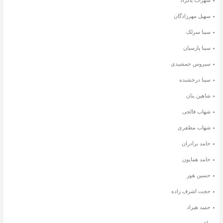
سهیل مهرزادگان
سینا سرلک
سینا پارسیان
سیروس جمشیدی
سینا درخشنده
شاهین بنان
شهاب فالجی
شهاب مظفری
حامد برادران
حامد همایون
حسین هور
حجت اشرف زاده
حمید هیراد
راغب