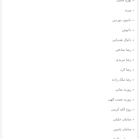
پیربد
دامون نوردین
دانوش
دانیال هندیانی
رضا صادقی
رضا مریدی
رضا کرد
رضا ملک زاده
روزبه بمانی
روزبه نعمت الهی
روح الله کرمی
سامان جلیلی
سامان یاسین
سهراب پاکزاد