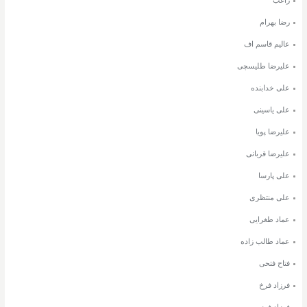
رضا بهرام
عالیم قاسم اف
علیرضا طلیسچی
علی خدابنده
علی یاسینی
علیرضا پویا
علیرضا قربانی
علی پارسا
علی منتظری
عماد طغرایی
عماد طالب زاده
فتاح فتحی
فرزاد فرخ
فرزاد فرزین