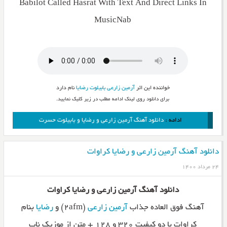
Babilot Called Hasrat With Text And Direct Links In
MusicNab
خواننده این اثر
آرمین زارعی
بابیلوت
رضایا
نام دارد
برای دانلود روی لینک ادامه مطلب در زیر کلیک نمایید.
ادامه :
دانلود آهنگ آرمین زارعی و رضایا و بابیلوت حسرت
دانلود آهنگ آرمین زارعی و رضایا کراوات
۲۴ مرداد ۱۴۰۰
دانلود آهنگ آرمین زارعی و رضایا کراوات
آهنگ فوق العاده جذاب
آرمین زارعی
(۲afm) و
رضایا
بنام
کراوات با دو کیفیت ۳۲۰ و ۱۲۸ + متن از موزیک ناب