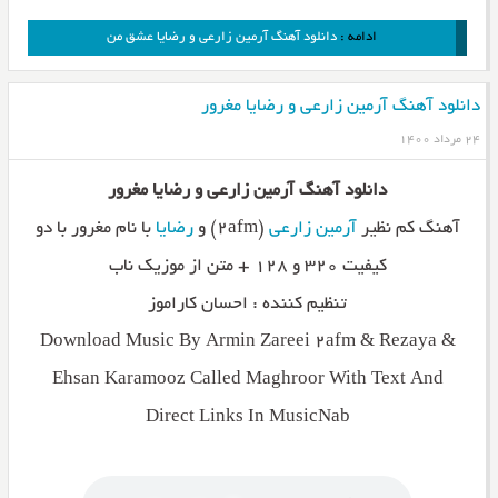
ادامه :
دانلود آهنگ آرمین زارعی و رضایا عشق من
دانلود آهنگ آرمین زارعی و رضایا مغرور
۲۴ مرداد ۱۴۰۰
دانلود آهنگ آرمین زارعی و رضایا مغرور
آهنگ کم نظیر
آرمین زارعی
(۲afm) و
رضایا
با نام مغرور با دو
کیفیت ۳۲۰ و ۱۲۸ + متن از موزیک ناب
تنظیم کننده : احسان کاراموز
Download Music By Armin Zareei 2afm & Rezaya &
Ehsan Karamooz Called Maghroor With Text And
Direct Links In MusicNab