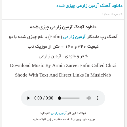
دانلود آهنگ آرمین زارعی چیزی شده
۲۴ مرداد ۱۴۰۰
دانلود آهنگ آرمین زارعی چیزی شده
آهنگ رپ ماندگار
آرمین زارعی
(۲afm) با نام چیزی شده با دو
کیفیت ۳۲۰ و ۱۲۸ + متن از موزیک ناب
شعر و ملودی : آرمین زارعی
Download Music By Armin Zareei 2afm Called Chizi
Shode With Text And Direct Links In MusicNab
خواننده این اثر
آرمین زارعی
نام دارد
برای دانلود روی لینک ادامه مطلب در زیر کلیک نمایید.