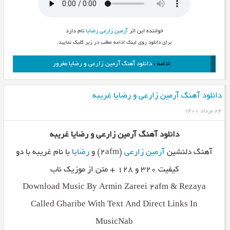
خواننده این اثر
آرمین زارعی
رضایا
نام دارد
برای دانلود روی لینک ادامه مطلب در زیر کلیک نمایید.
ادامه :
دانلود آهنگ آرمین زارعی و رضایا مغرور
دانلود آهنگ آرمین زارعی و رضایا غریبه
۲۴ مرداد ۱۴۰۰
دانلود آهنگ آرمین زارعی و رضایا غریبه
آهنگ دلنشین
آرمین زارعی
(۲afm) و
رضایا
با نام غریبه با دو
کیفیت ۳۲۰ و ۱۲۸ + متن از موزیک ناب
Download Music By Armin Zareei 2afm & Rezaya
Called Gharibe With Text And Direct Links In
MusicNab