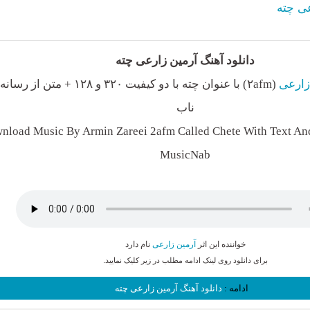
عی چته
دانلود آهنگ آرمین زارعی چته
زارعی
(۲afm) با عنوان چته با دو کیفیت ۳۲۰ و ۱۲۸ +
ناب
nload Music By Armin Zareei 2afm Called Chete With Text And
MusicNab
خواننده این اثر
آرمین زارعی
نام دارد
برای دانلود روی لینک ادامه مطلب در زیر کلیک نمایید.
ادامه :
دانلود آهنگ آرمین زارعی چته