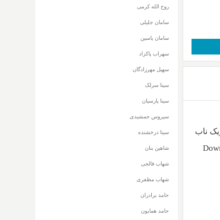
روح الله کرمی
سامان جلیلی
سامان یاسین
سهراب پاکزاد
سهیل مهرزادگان
سینا سرلک
سینا پارسیان
سیروس جمشیدی
سینا درخشنده
Down
شاهین بنان
شهاب فالجی
شهاب مظفری
حامد برادران
حامد همایون