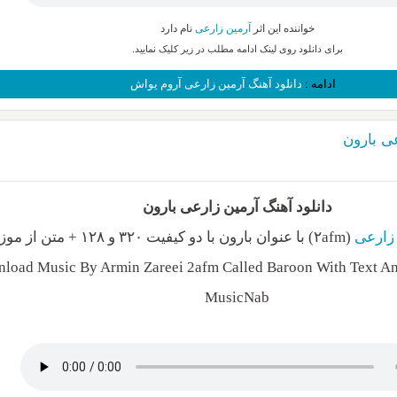
خواننده این اثر
آرمین زارعی
نام دارد
برای دانلود روی لینک ادامه مطلب در زیر کلیک نمایید.
ادامه :
دانلود آهنگ آرمین زارعی آروم یواش
عی بارون
دانلود آهنگ آرمین زارعی بارون
زارعی
(۲afm) با عنوان بارون با دو کیفیت ۳۲۰ و ۱۲۸ + متن از موزیک ناب
load Music By Armin Zareei 2afm Called Baroon With Text And
MusicNab