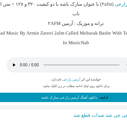
زارعی
(۲afm) با عنوان مبارک باشه با د
ناب
ترانه و موزیک : آرمین ۲AFM
d Music By Armin Zareei 2afm Called Mobarak Bashe With Te
In MusicNab
خواننده این اثر
آرمین زارعی
نام دارد
برای دانلود روی لینک ادامه مطلب در زیر کلیک نمایید.
ادامه :
دانلود آهنگ آرمین زارعی مبارک باشه
ارعی چی شد صدات قطع شد