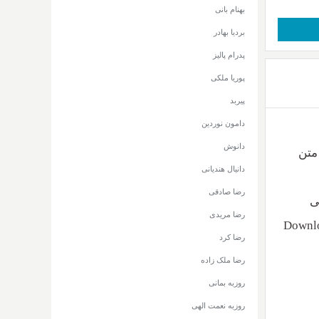
بهنام بانی
بردیا بهادر
پدرام پالیز
پوریا ملکی
پیربد
دامون نوردین
دانوش
م یواش با دو کیفیت ۳۲۰ و ۱۲۸ + متن
دانیال هندیانی
رضا صادقی
ی
رضا مریدی
Downlo
رضا کرد
رضا ملک زاده
روزبه بمانی
روزبه نعمت الهی