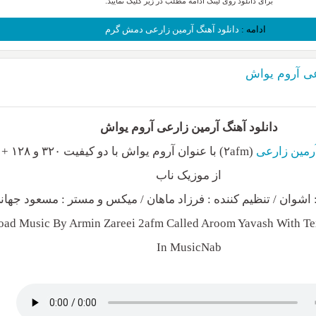
برای دانلود روی لینک ادامه مطلب در زیر کلیک نمایید.
ادامه :
دانلود آهنگ آرمین زارعی دمش گرم
عی آروم یواش
دانلود آهنگ آرمین زارعی آروم یواش
رمین زارعی
(۲afm) با عنوان آرو
از موزیک ناب
: اشوان / تنظیم کننده : فرزاد ماهان / میکس و مستر : مسعود جهان
ad Music By Armin Zareei 2afm Called Aroom Yavash With Tex
In MusicNab