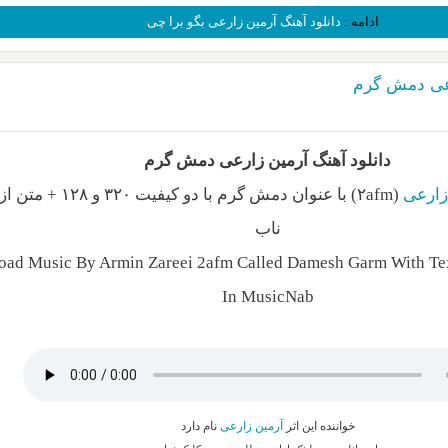
ادامه :
دانلود آهنگ آرمین زارعی بگو برا چی
رعی دمش گرم
دانلود آهنگ آرمین زارعی دمش گرم
زارعی
(۲afm) با عنوان دمش گرم با دو کیف
ناب
ad Music By Armin Zareei 2afm Called Damesh Garm With Tex
In MusicNab
خواننده این اثر
آرمین زارعی
نام دارد