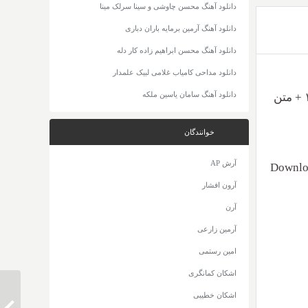
دانلود آهنگ محسن چاوشی و سینا سرلک مینا
دانلود آهنگ آرمین برمایه باران دباری
دانلود آهنگ محسن ابراهیم زاده کار دله
دانلود مداحی کامیاب غلامی لبیک علمدار
دانلود آهنگ سامان یاسین ملکه
(۲afm) با عنوان بگو برا چی با دو کیفیت ۳۲۰ و ۱۲۸ + متن
خوانندگان
آرش AP
Downloa
آرون افشار
آرن
آرمین زارعی
امین رستمی
اشکان کمانگری
اشکان خطیبی