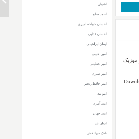
اشوان
احمد سلو
احسان خواجه امیری
احسان فدایی
ایمان ابراهیمی
امین حبیبی
یت ۳۲۰ و ۱۲۸ + متن از موزیک
امیر عظیمی
امیر طبری
Downlo
امیر حافظ رنجبر
امو بند
امید آمری
امید جهان
ایوان بند
بابک جهانبخش